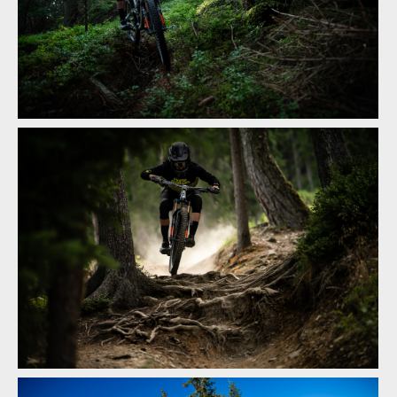
Jakub Říha za Horsefeathers: Od lišky k opeřenému koni!
Jakub Říha za Horsefeathers: Od lišky k opeřenému koni!
Jakub Říha za Horsefeathers: Od lišky k opeřenému koni!