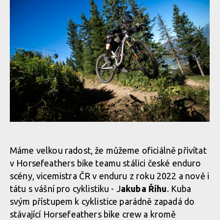
Jakub Říha za Horsefeathers: Od lišky k opeřenému koni!
Jakub Říha za Horsefeathers: Od lišky k opeřenému koni!
Máme velkou radost, že můžeme oficiálně přivítat
v Horsefeathers bike teamu stálici české enduro
Jakub Říha za Horsefeathers: Od lišky k opeřenému koni!
scény, vicemistra ČR v enduru z roku 2022 a nově i
tátu s vášní pro cyklistiku - J
akuba Říhu
. Kuba
svým přístupem k cyklistice parádně zapadá do
stávající Horsefeathers bike crew a kromě