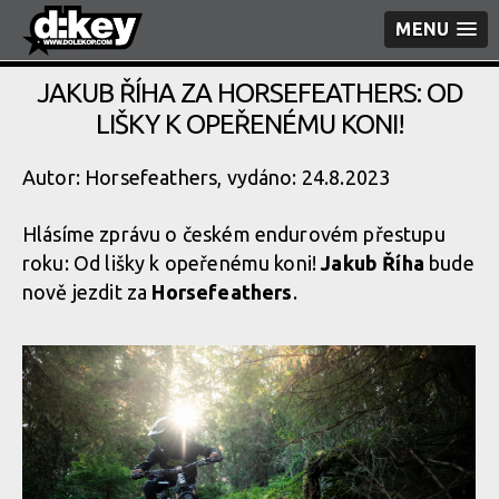
MENU
JAKUB ŘÍHA ZA HORSEFEATHERS: OD
LIŠKY K OPEŘENÉMU KONI!
Autor: Horsefeathers, vydáno: 24.8.2023
Hlásíme zprávu o českém endurovém přestupu
roku: Od lišky k opeřenému koni!
Jakub Říha
bude
nově jezdit za
Horsefeathers
.