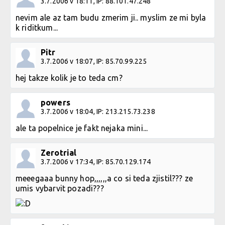
3.7.2006 v 18:11, IP: 88.101.47.248
nevim ale az tam budu zmerim ji.. myslim ze mi byla
k riditkum...
Pitr
3.7.2006 v 18:07, IP: 85.70.99.225
hej takze kolik je to teda cm?
powers
3.7.2006 v 18:04, IP: 213.215.73.238
ale ta popelnice je fakt nejaka mini...
Zerotrial
3.7.2006 v 17:34, IP: 85.70.129.174
meeegaaa bunny hop,,,,,,a co si teda zjistil??? ze
umis vybarvit pozadi???