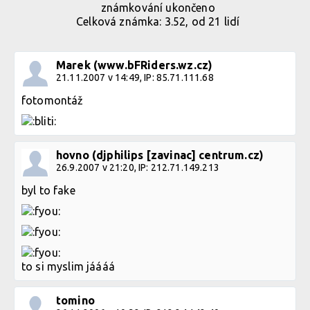
známkování ukončeno
Celková známka: 3.52, od 21 lidí
Marek (www.bFRiders.wz.cz)
21.11.2007 v 14:49, IP: 85.71.111.68
fotomontáž
hovno (djphilips [zavinac] centrum.cz)
26.9.2007 v 21:20, IP: 212.71.149.213
byl to fake
to si myslim jáááá
tomino