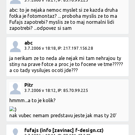
abc: to je nejaka nemoc myslet si ze kazda druha
fotka je fotomontaz? ... proboha myslis ze to ma
Fufajs zapotrebi? myslis ze to maj normalni lidi
zapotrebi? ...odpovez si sam
abc
3.7.2006 v 18:18, IP: 217.197.156.28
ja nerikam ze to neda ale nejak mi tam nehrajou ty
stiny na prave fotce a proc je to focene ve tme?????
a co tady vysilujes ocoti jde???
Pitr
3.7.2006 v 18:12, IP: 85.70.99.225
hmmm...a to je kolik?
nak vubec nemam predstavu jeste jak mas ty 20'
fufajs (info [zavinac] f-design.cz)