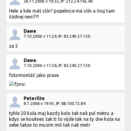
26.11.2006 v 10:32, IP: 212.24.142.40
Hele a kde máš stín? popelnice má stín a tvuj tam
žádnej není??!
Dawe
7.10.2006 v 11:29, IP: 83.240.27.150
za 5
Dawe
7.10.2006 v 11:28, IP: 83.240.27.150
fotomontáž jako prase
Peterlite
9.7.2006 v 19:41, IP: 88.100.72.84
tyhle 20 kola maj kazdy kolo tak nak pul metru a
kdys se kouknes tak ti to vijde tak na ty dve kola na
sebe takze to musim mit tak nak metr