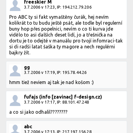
freeskier M
3.7.2006 v 17:23, IP: 194.212.79.206
Pro ABC ty si fakt vymaštěny čurák, hej nevím
kolikrát to tu budu ještě psát, ale todle byl regulerní
buny hop přes popelnici, nevím o co ti kurva jde
vidělo to asi dalších deset lidí, jo a třešnička na
dortu je to odejté v manuálu pro tvojí infomraci-tak
si di radši latat šaška ty magore a nech regulérni
bajkry žít.
gg
3.7.2006 v 17:19, IP: 195.78.44.26
hmm tiež neviem aj tak je nad košom :)
fufajs (info [zavinac] f-design.cz)
3.7.2006 v 17:17, IP: 88.101.47.248
a co si jako odhalil????????
abc
3.7.2006 v 17:13, IP: 217.197.156.28