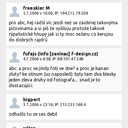
freeskier M
5.7.2006 v 16:00, IP: 194.212.79.206
pro abc, hej radší víc jezdi než se zaobírej takovýma
pičovinama a si piš že vyšiluju protože takové
rýpalistické hňupy jak si ty moc nežeru co kerujou
do dobrých rajdrů
fufajs (info [zavinac] f-design.cz)
4.7.2006 v 6:58, IP: 88.101.47.248
abc: a proc se jindy foti ve dne? a proc je banan
zluty? ke stinum (uz naposled): byly tam dva blesky
jeden zleva druhy od fotografa.... snad je to
dostacujici.
bigpert
3.7.2006 v 23:16, IP: 213.235.168.4
odhalils to ze ses debil
witas