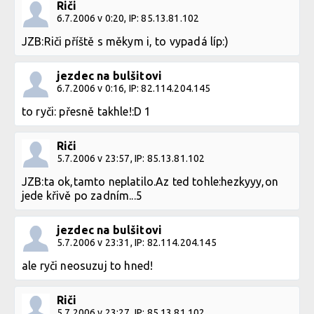
Riči
6.7.2006 v 0:20, IP: 85.13.81.102
JZB:Riči příště s měkym i, to vypadá líp:)
jezdec na bulšitovi
6.7.2006 v 0:16, IP: 82.114.204.145
to ryči: přesně takhle!:D 1
Riči
5.7.2006 v 23:57, IP: 85.13.81.102
JZB:ta ok,tamto neplatilo.Az ted tohle:hezkyyy,on
jede křivě po zadním...5
jezdec na bulšitovi
5.7.2006 v 23:31, IP: 82.114.204.145
ale ryči neosuzuj to hned!
Riči
5.7.2006 v 23:27, IP: 85.13.81.102