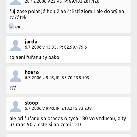
20.12.2006 v 22:45, IP: 89.102.201.126
fuj zase point já ho už na štěstí zlomil ale dobrý na
začátek
jarda
6.7.2006 v 13:35, IP: 82.99.179.6
to neni fufanu ty pako
hzero
6.7.2006 v 9:43, IP: 85.70.238.103
???
sloop
6.7.2006 v 9:40, IP: 213.215.73.238
ale pri fufanu sa otacas o tych 180 vo vzduchu, a ty
uz mas 90 a este si na zemi :D:D