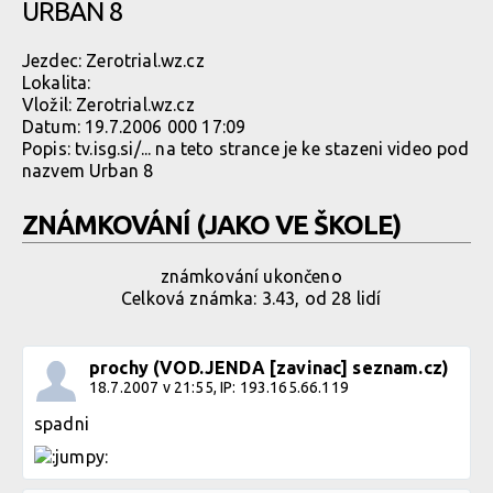
URBAN 8
Jezdec:
Zerotrial.wz.cz
Lokalita:
Vložil:
Zerotrial.wz.cz
Datum:
19.7.2006 000 17:09
Popis:
tv.isg.si/...
na teto strance je ke stazeni video pod
nazvem Urban 8
ZNÁMKOVÁNÍ (JAKO VE ŠKOLE)
známkování ukončeno
Celková známka: 3.43, od 28 lidí
prochy (VOD.JENDA [zavinac] seznam.cz)
18.7.2007 v 21:55, IP: 193.165.66.119
spadni