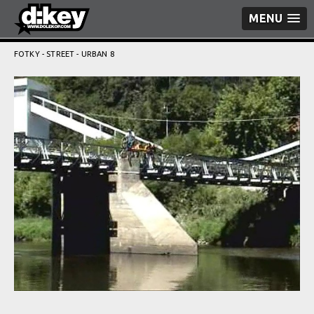
MENU
FOTKY
-
STREET
- URBAN 8