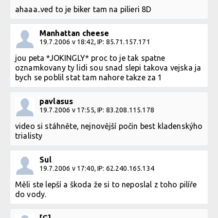
ahaaa..ved to je biker tam na pilieri 8D
Manhattan cheese
19.7.2006 v 18:42, IP: 85.71.157.171
jou peta *JOKINGLY* proc to je tak spatne
oznamkovany ty lidi sou snad slepi takova vejska ja
bych se poblil stat tam nahore takze za 1
pavlasus
19.7.2006 v 17:55, IP: 83.208.115.178
video si stáhněte, nejnovější počin best kladenskýho
trialisty
Sul
19.7.2006 v 17:40, IP: 62.240.165.134
Měli ste lepší a škoda že si to neposlal z toho pilíře
do vody.