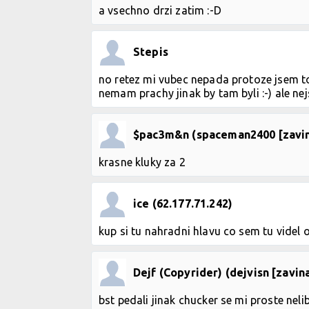
a vsechno drzi zatim :-D
Stepis
no retez mi vubec nepada protoze jsem to
nemam prachy jinak by tam byli :-) ale nej
$pac3m&n (spaceman2400 [zavin
krasne kluky za 2
ice (62.177.71.242)
kup si tu nahradni hlavu co sem tu videl
Dejf (Copyrider) (dejvisn [zavin
bst pedali jinak chucker se mi proste nelib