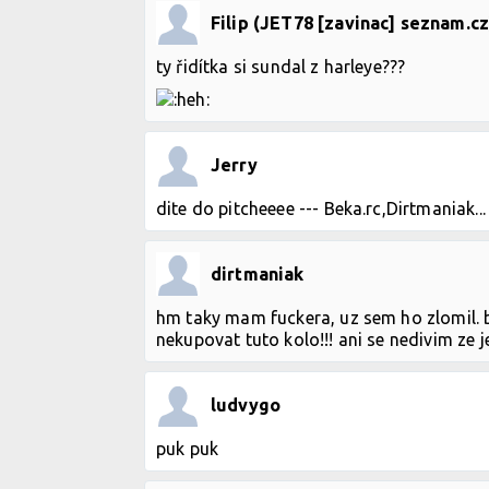
Filip (JET78 [zavinac] seznam.cz
ty řidítka si sundal z harleye???
Jerry
dite do pitcheeee --- Beka.rc,Dirtmaniak...
dirtmaniak
hm taky mam fuckera, uz sem ho zlomil. b
nekupovat tuto kolo!!! ani se nedivim ze je
ludvygo
puk puk