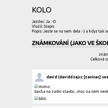
KOLO
Jezdec:
Ja :-D
Vložil:
Stepis
Popis: Jeste se na nem dela :-) a kdyz tak 
ZNÁMKOVÁNÍ (JAKO VE ŠKO
známk
Celková zn
david (davidd.tajcc [zavinac] se
bacha na zadní stavbu ..moc na něm neskák