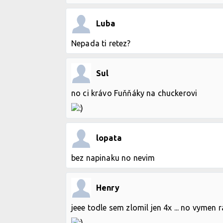
Luba
Nepada ti retez?
Sul
no ci krávo Fuňňáky na chuckerovi
lopata
bez napinaku no nevim
Henry
jeee todle sem zlomil jen 4x ... no vymen 