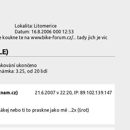
Lokalita:
Litomerice
Datum:
16.8.2006 000 12:53
se koukne te na
www.bike-forum.cz/...
tady jich je vic
LE)
ování ukončeno
ámka: 3.25, od 20 lidí
znam.cz)
21.6.2007 v 22:20, IP: 89.102.139.147
ej nebo ti to praskne jako mě ...2x (šrot)