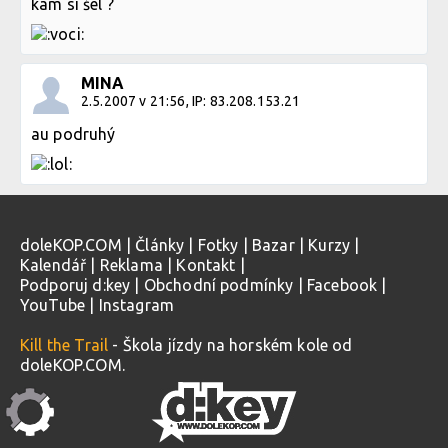
kam si šel ?
MINA
2.5.2007 v 21:56, IP: 83.208.153.21
au podruhý
doleKOP.COM
|
Články
|
Fotky
|
Bazar
|
Kurzy
|
Kalendář
|
Reklama
|
Kontakt
|
Podporuj d:key
|
Obchodní podmínky
|
Facebook
|
YouTube
|
Instagram
Kill the Trail
- Škola jízdy na horském kole od
doleKOP.COM.