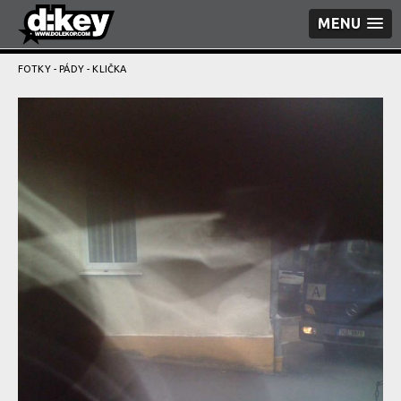
MENU
FOTKY
-
PÁDY
- KLIČKA