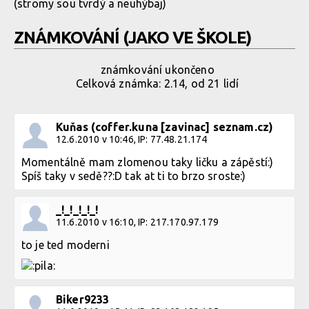
(stromy sou tvrdý a neuhýbaj)
ZNÁMKOVÁNÍ (JAKO VE ŠKOLE)
známkování ukončeno
Celková známka: 2.14, od 21 lidí
Kuňas (coffer.kuna [zavinac] seznam.cz)
12.6.2010 v 10:46, IP: 77.48.21.174
Momentálně mam zlomenou taky ličku a zápěstí:)
Spíš taky v sedě??:D tak at ti to brzo sroste:)
_!_!_!_!_!
11.6.2010 v 16:10, IP: 217.170.97.179
to je ted moderni
Biker9233