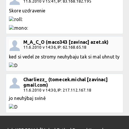
11.6.2010 v 15:41, IP: 83.168.182.195
Skore uzdravenie
M_A_C_O (maco343 [zavinac] azet.sk)
11.6.2010 v 14:36, IP: 62.168.65.18
ked si vedel ze stromy neuhybaju tak si mal uhnut ty
Charliezz_ (tomecek.michal [zavinac]
gmail.com)
11.6.2010 v 14:30, IP: 217.112.167.18
jo neuhýbaj svině