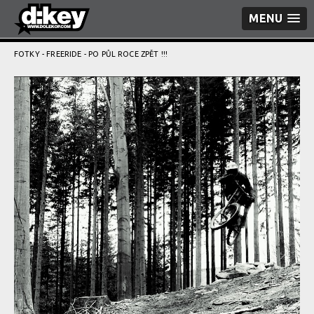
MENU
FOTKY
-
FREERIDE
- PO PŮL ROCE ZPĚT !!!