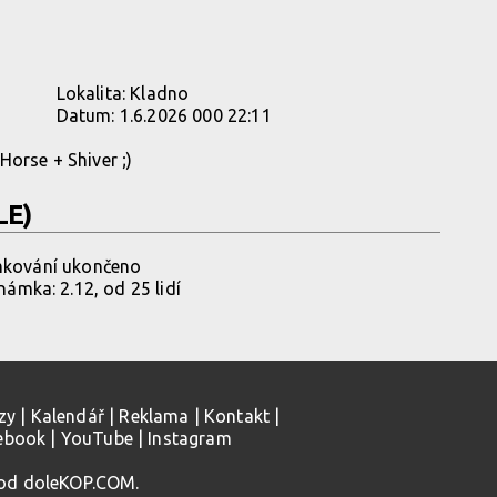
Lokalita:
Kladno
Datum:
1.6.2026 000 22:11
Horse + Shiver ;)
LE)
ování ukončeno
ámka: 2.12, od 25 lidí
zy
|
Kalendář
|
Reklama
|
Kontakt
|
ebook
|
YouTube
|
Instagram
 od doleKOP.COM.