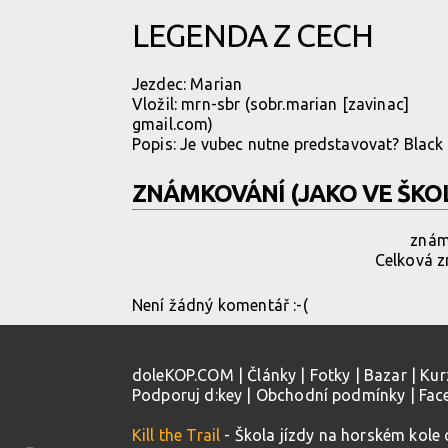
LEGENDA Z CECH
Jezdec:
Marian
Vložil:
mrn-sbr
(sobr.marian [zavinac]
gmail.com)
Popis: Je vubec nutne predstavovat? Black 
ZNÁMKOVÁNÍ (JAKO VE ŠKO
známk
Celková zn
Není žádný komentář :-(
doleKOP.COM
|
Články
|
Fotky
|
Bazar
|
Kur
Podporuj d:key
|
Obchodní podmínky
|
Fac
Kill the Trail
- Škola jízdy na horském kole