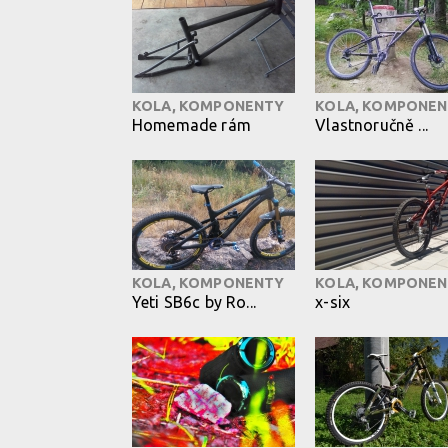
KOLA, KOMPONENTY
KOLA, KOMPONE
Homemade rám
Vlastnoručně ...
KOLA, KOMPONENTY
KOLA, KOMPONE
Yeti SB6c by Ro...
x-six