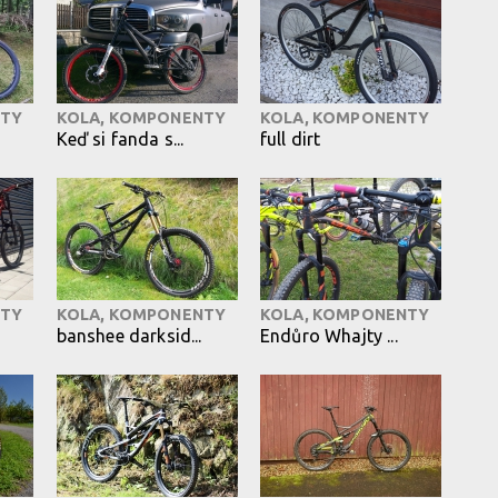
NTY
KOLA, KOMPONENTY
KOLA, KOMPONENTY
Keď si fanda s...
full dirt
NTY
KOLA, KOMPONENTY
KOLA, KOMPONENTY
banshee darksid...
Endůro Whajty ...