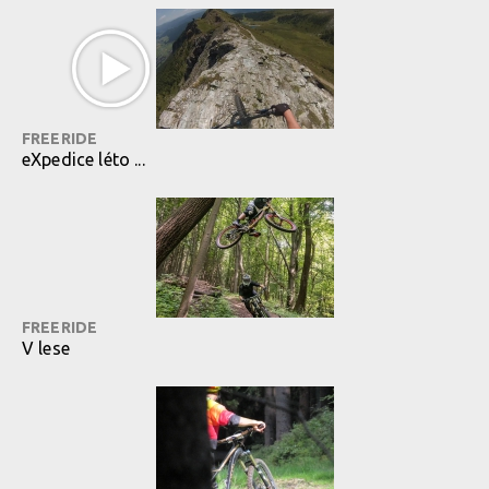
FREERIDE
eXpedice léto ...
FREERIDE
V lese