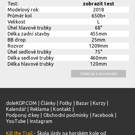
Test:
zobrazit test
Modelový rok:
2018
Průměr kol
650b+
Velikost
L
Úhel hlavové trubky
68°
Délka zadní stavby
455mm
BB drop
25mm
Rozvor
1209mm
Úhel sedlové trubky
75°
Délka sedlové trubky
460mm
Délka hlavové trubky
120mm
Odebrat z porovnání
doleKOP.COM
|
Články
|
Fotky
|
Bazar
|
Kurzy
|
Kalendář
|
Reklama
|
Kontakt
|
Podporuj d:key
|
Obchodní podmínky
|
Facebook
|
YouTube
|
Instagram
Kill the Trail
- Škola jízdy na horském kole od