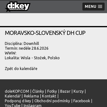
MENU
MORAVSKO-SLOVENSKÝ DH CUP
Disciplína: Downhill
Termín: neděle 28.6.2026
WWW:
Lokalita:
Wisla - Stožek, Polsko
Zpět do kalendáře
doleKOP.COM
|
Články
|
Fotky
|
Bazar
|
Kurzy
|
Kalendář
|
Reklama
|
Kontakt
|
Podporuj d:key
|
Obchodní podmínky
|
Facebook
|
YouTube
|
Instagram