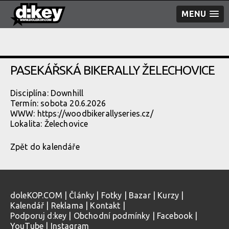
MENU
PASEKÁŘSKÁ BIKERALLY ŽELECHOVICE
Disciplína: Downhill
Termín: sobota 20.6.2026
WWW:
https://woodbikerallyseries.cz/
Lokalita:
Želechovice
Zpět do kalendáře
doleKOP.COM
|
Články
|
Fotky
|
Bazar
|
Kurzy
|
Kalendář
|
Reklama
|
Kontakt
|
Podporuj d:key
|
Obchodní podmínky
|
Facebook
|
YouTube
|
Instagram