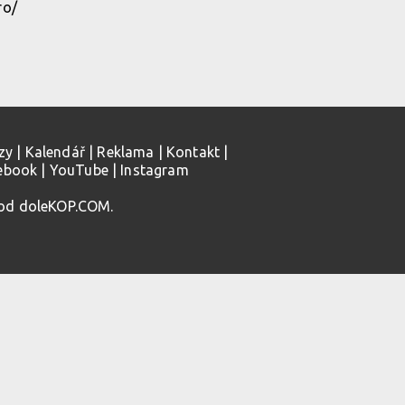
ro/
zy
|
Kalendář
|
Reklama
|
Kontakt
|
ebook
|
YouTube
|
Instagram
 od doleKOP.COM.