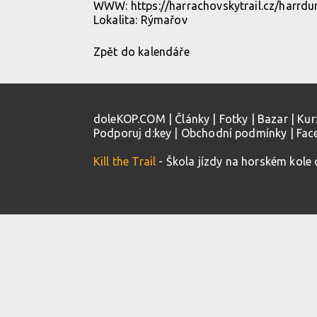
WWW:
https://harrachovskytrail.cz/harrdu
Lokalita:
Rýmařov
Zpět do kalendáře
doleKOP.COM
|
Články
|
Fotky
|
Bazar
|
Kur
Podporuj d:key
|
Obchodní podmínky
|
Fac
Kill the Trail
- Škola jízdy na horském kole