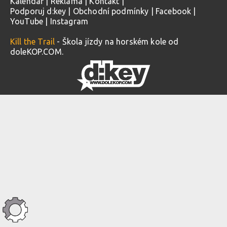
Kalendář
|
Reklama
|
Kontakt
|
Podporuj d:key
|
Obchodní podmínky
|
Facebook
|
YouTube
|
Instagram
Kill the Trail
- Škola jízdy na horském kole od
doleKOP.COM.