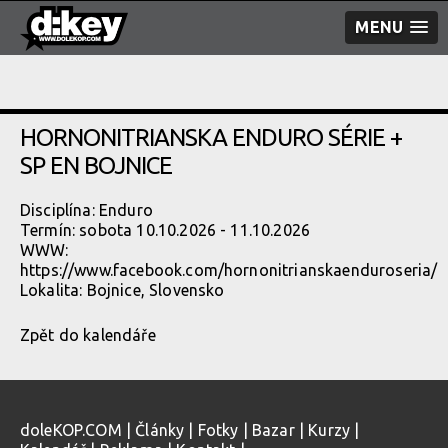
MENU
HORNONITRIANSKA ENDURO SÉRIE +
SP EN BOJNICE
Disciplína: Enduro
Termín: sobota 10.10.2026 - 11.10.2026
WWW:
https://www.facebook.com/hornonitrianskaenduroseria/
Lokalita:
Bojnice, Slovensko
Zpět do kalendáře
doleKOP.COM
|
Články
|
Fotky
|
Bazar
|
Kurzy
|