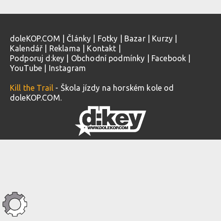
doleKOP.COM
|
Články
|
Fotky
|
Bazar
|
Kurzy
|
Kalendář
|
Reklama
|
Kontakt
|
Podporuj d:key
|
Obchodní podmínky
|
Facebook
|
YouTube
|
Instagram
Kill the Trail
- Škola jízdy na horském kole od
doleKOP.COM.