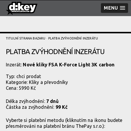
MENU
TITULNÍ STRANA BAZARU
· PLATBA ZVÝHODNĚNÍ­ INZERÁTU
PLATBA ZVÝHODNĚNÍ­ INZERÁTU
Inzerát:
Nové kliky FSA K-Force Light 3K carbon
Typ:
chci prodat
Kategorie:
Kliky a převodníky
Cena: 5990 Kč
Délka zvýhodnění:
7 dnů
Částka za zvýhodnění:
99 Kč
Vyberte si platební metodu (kliknutím na ikonu budete
přesměrováni na platební bránu ThePay s.r.o.):