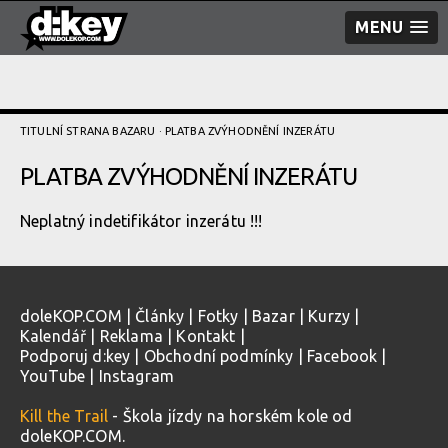
MENU
TITULNÍ STRANA BAZARU
· PLATBA ZVÝHODNĚNÍ­ INZERÁTU
PLATBA ZVÝHODNĚNÍ­ INZERÁTU
Neplatný indetifikátor inzerátu !!!
doleKOP.COM
|
Články
|
Fotky
|
Bazar
|
Kurzy
|
Kalendář
|
Reklama
|
Kontakt
|
Podporuj d:key
|
Obchodní podmínky
|
Facebook
|
YouTube
|
Instagram
Kill the Trail
- Škola jízdy na horském kole od
doleKOP.COM.