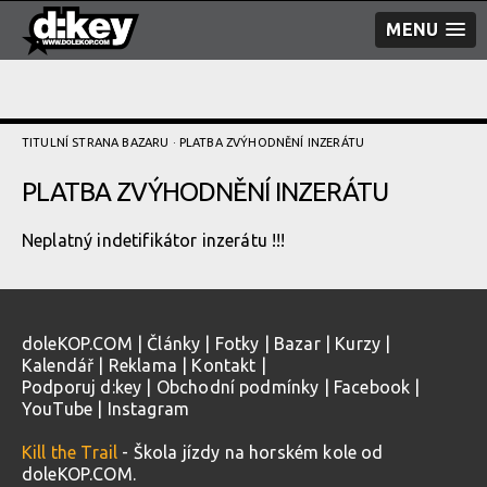
MENU
TITULNÍ STRANA BAZARU
· PLATBA ZVÝHODNĚNÍ­ INZERÁTU
PLATBA ZVÝHODNĚNÍ­ INZERÁTU
Neplatný indetifikátor inzerátu !!!
doleKOP.COM
|
Články
|
Fotky
|
Bazar
|
Kurzy
|
Kalendář
|
Reklama
|
Kontakt
|
Podporuj d:key
|
Obchodní podmínky
|
Facebook
|
YouTube
|
Instagram
Kill the Trail
- Škola jízdy na horském kole od
doleKOP.COM.