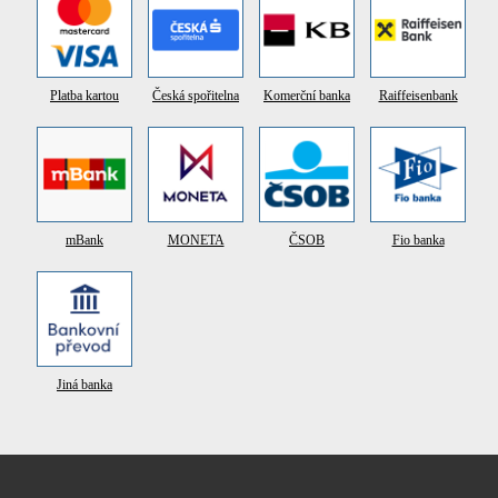
Platba kartou
Česká spořitelna
Komerční banka
Raiffeisenbank
mBank
MONETA
ČSOB
Fio banka
Jiná banka