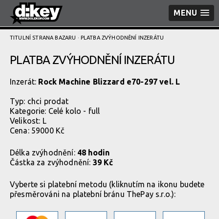
MENU
TITULNÍ STRANA BAZARU
· PLATBA ZVÝHODNĚNÍ­ INZERÁTU
PLATBA ZVÝHODNĚNÍ­ INZERÁTU
Inzerát:
Rock Machine Blizzard e70-297 vel. L
Typ:
chci prodat
Kategorie:
Celé kolo - full
Velikost: L
Cena: 59000 Kč
Délka zvýhodnění:
48 hodin
Částka za zvýhodnění:
39 Kč
Vyberte si platební metodu (kliknutím na ikonu budete
přesměrováni na platební bránu ThePay s.r.o.):