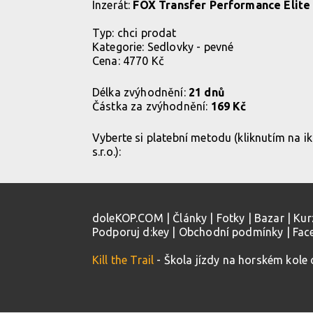
Inzerát:
FOX Transfer Performance Elit
Typ:
chci prodat
Kategorie:
Sedlovky - pevné
Cena: 4770 Kč
Délka zvýhodnění:
21 dnů
Částka za zvýhodnění:
169 Kč
Vyberte si platební metodu (kliknutím na 
s.r.o.):
doleKOP.COM
|
Články
|
Fotky
|
Bazar
|
Kur
Podporuj d:key
|
Obchodní podmínky
|
Fac
Kill the Trail
- Škola jízdy na horském kole