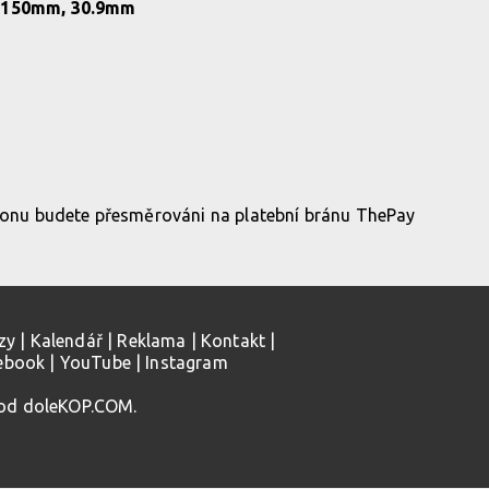
e 150mm, 30.9mm
ikonu budete přesměrováni na platební bránu ThePay
zy
|
Kalendář
|
Reklama
|
Kontakt
|
ebook
|
YouTube
|
Instagram
 od doleKOP.COM.