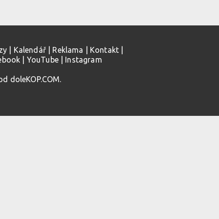
zy
|
Kalendář
|
Reklama
|
Kontakt
|
ebook
|
YouTube
|
Instagram
 od doleKOP.COM.