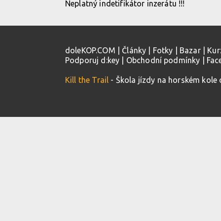
Neplatný indetifikátor inzerátu !!!
doleKOP.COM
|
Články
|
Fotky
|
Bazar
|
Kur
Podporuj d:key
|
Obchodní podmínky
|
Fac
Kill the Trail
- Škola jízdy na horském kole