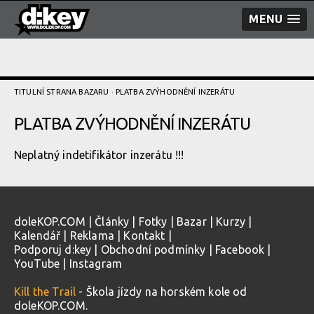
MENU
TITULNÍ STRANA BAZARU
· PLATBA ZVÝHODNĚNÍ­ INZERÁTU
PLATBA ZVÝHODNĚNÍ­ INZERÁTU
Neplatný indetifikátor inzerátu !!!
doleKOP.COM
|
Články
|
Fotky
|
Bazar
|
Kurzy
|
Kalendář
|
Reklama
|
Kontakt
|
Podporuj d:key
|
Obchodní podmínky
|
Facebook
|
YouTube
|
Instagram
Kill the Trail
- Škola jízdy na horském kole od
doleKOP.COM.