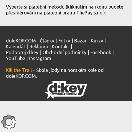
Vyberte si platební metodu (kliknutím na ikonu budete
přesměrováni na platební bránu ThePay s.r.o.):
doleKOP.COM
|
Články
|
Fotky
|
Bazar
|
Kurzy
|
Kalendář
|
Reklama
|
Kontakt
|
Podporuj d:key
|
Obchodní podmínky
|
Facebook
|
YouTube
|
Instagram
Kill the Trail
- Škola jízdy na horském kole od
doleKOP.COM.