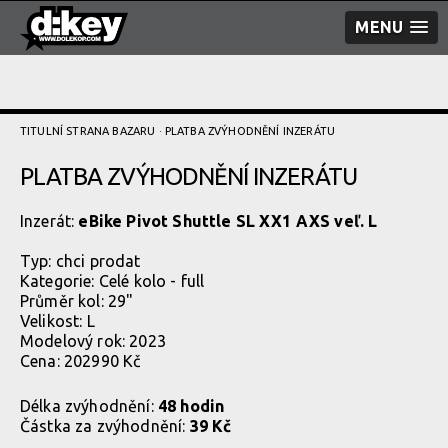
MENU
TITULNÍ STRANA BAZARU
· PLATBA ZVÝHODNĚNÍ­ INZERÁTU
PLATBA ZVÝHODNĚNÍ­ INZERÁTU
Inzerát:
eBike Pivot Shuttle SL XX1 AXS veľ. L
Typ:
chci prodat
Kategorie:
Celé kolo - full
Průměr kol: 29"
Velikost: L
Modelový rok: 2023
Cena: 202990 Kč
Délka zvýhodnění:
48 hodin
Částka za zvýhodnění:
39 Kč