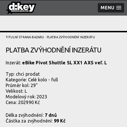
MENU
TITULNÍ STRANA BAZARU
· PLATBA ZVÝHODNĚNÍ­ INZERÁTU
PLATBA ZVÝHODNĚNÍ­ INZERÁTU
Inzerát:
eBike Pivot Shuttle SL XX1 AXS veľ. L
Typ:
chci prodat
Kategorie:
Celé kolo - full
Průměr kol: 29"
Velikost: L
Modelový rok: 2023
Cena: 202990 Kč
Délka zvýhodnění:
7 dnů
Částka za zvýhodnění:
99 Kč