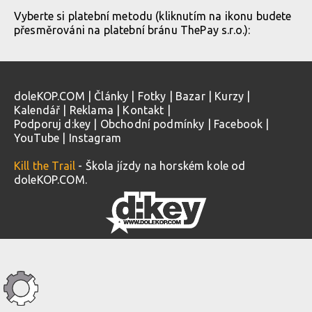
Vyberte si platební metodu (kliknutím na ikonu budete
přesměrováni na platební bránu ThePay s.r.o.):
doleKOP.COM
|
Články
|
Fotky
|
Bazar
|
Kurzy
|
Kalendář
|
Reklama
|
Kontakt
|
Podporuj d:key
|
Obchodní podmínky
|
Facebook
|
YouTube
|
Instagram
Kill the Trail
- Škola jízdy na horském kole od
doleKOP.COM.