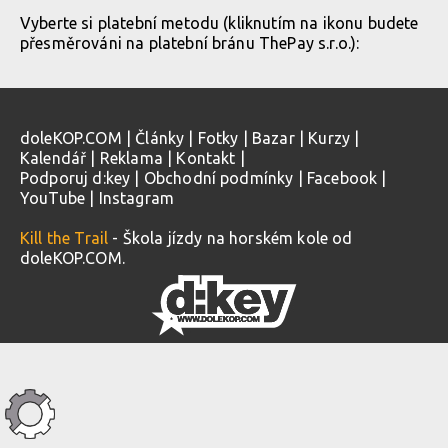
Vyberte si platební metodu (kliknutím na ikonu budete
přesměrováni na platební bránu ThePay s.r.o.):
doleKOP.COM
|
Články
|
Fotky
|
Bazar
|
Kurzy
|
Kalendář
|
Reklama
|
Kontakt
|
Podporuj d:key
|
Obchodní podmínky
|
Facebook
|
YouTube
|
Instagram
Kill the Trail
- Škola jízdy na horském kole od
doleKOP.COM.