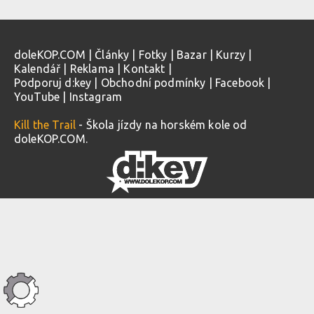
doleKOP.COM
|
Články
|
Fotky
|
Bazar
|
Kurzy
|
Kalendář
|
Reklama
|
Kontakt
|
Podporuj d:key
|
Obchodní podmínky
|
Facebook
|
YouTube
|
Instagram
Kill the Trail
- Škola jízdy na horském kole od
doleKOP.COM.