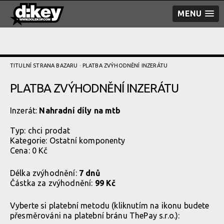
MENU
TITULNÍ STRANA BAZARU
· PLATBA ZVÝHODNĚNÍ­ INZERÁTU
PLATBA ZVÝHODNĚNÍ­ INZERÁTU
Inzerát:
Nahradní díly na mtb
Typ:
chci prodat
Kategorie:
Ostatní komponenty
Cena: 0 Kč
Délka zvýhodnění:
7 dnů
Částka za zvýhodnění:
99 Kč
Vyberte si platební metodu (kliknutím na ikonu budete
přesměrováni na platební bránu ThePay s.r.o.):