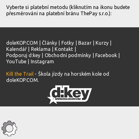
Vyberte si platební metodu (kliknutím na ikonu budete
přesměrováni na platební bránu ThePay s.r.o.):
doleKOP.COM
|
Články
|
Fotky
|
Bazar
|
Kurzy
|
Kalendář
|
Reklama
|
Kontakt
|
Podporuj d:key
|
Obchodní podmínky
|
Facebook
|
YouTube
|
Instagram
Kill the Trail
- Škola jízdy na horském kole od
doleKOP.COM.