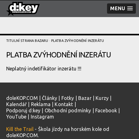
MENU
TITULNÍ STRANA BAZARU
· PLATBA ZVÝHODNĚNÍ­ INZERÁTU
PLATBA ZVÝHODNĚNÍ­ INZERÁTU
Neplatný indetifikátor inzerátu !!!
doleKOP.COM
|
Články
|
Fotky
|
Bazar
|
Kurzy
|
Kalendář
|
Reklama
|
Kontakt
|
Podporuj d:key
|
Obchodní podmínky
|
Facebook
|
YouTube
|
Instagram
Kill the Trail
- Škola jízdy na horském kole od
doleKOP.COM.