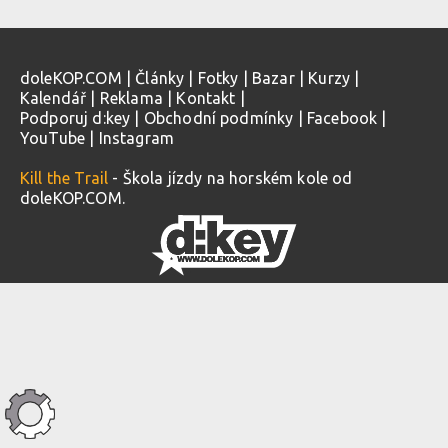
doleKOP.COM
|
Články
|
Fotky
|
Bazar
|
Kurzy
|
Kalendář
|
Reklama
|
Kontakt
|
Podporuj d:key
|
Obchodní podmínky
|
Facebook
|
YouTube
|
Instagram
Kill the Trail
- Škola jízdy na horském kole od
doleKOP.COM.