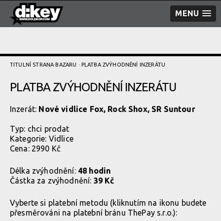
MENU
TITULNÍ STRANA BAZARU
· PLATBA ZVÝHODNĚNÍ­ INZERÁTU
PLATBA ZVÝHODNĚNÍ­ INZERÁTU
Inzerát:
Nové vidlice Fox, Rock Shox, SR Suntour
Typ:
chci prodat
Kategorie:
Vidlice
Cena: 2990 Kč
Délka zvýhodnění:
48 hodin
Částka za zvýhodnění:
39 Kč
Vyberte si platební metodu (kliknutím na ikonu budete
přesměrováni na platební bránu ThePay s.r.o.):