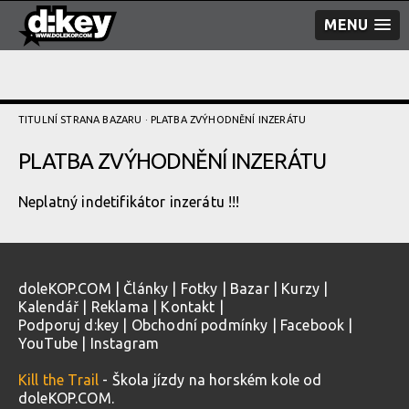
MENU
TITULNÍ STRANA BAZARU
· PLATBA ZVÝHODNĚNÍ­ INZERÁTU
PLATBA ZVÝHODNĚNÍ­ INZERÁTU
Neplatný indetifikátor inzerátu !!!
doleKOP.COM
|
Články
|
Fotky
|
Bazar
|
Kurzy
|
Kalendář
|
Reklama
|
Kontakt
|
Podporuj d:key
|
Obchodní podmínky
|
Facebook
|
YouTube
|
Instagram
Kill the Trail
- Škola jízdy na horském kole od
doleKOP.COM.