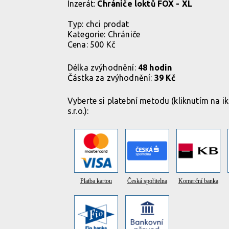
Inzerát:
Chrániče loktů FOX - XL
Typ:
chci prodat
Kategorie:
Chrániče
Cena: 500 Kč
Délka zvýhodnění:
48 hodin
Částka za zvýhodnění:
39 Kč
Vyberte si platební metodu (kliknutím na 
s.r.o.):
Platba kartou
Česká spořitelna
Komerční banka