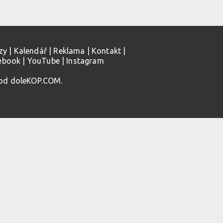
zy
|
Kalendář
|
Reklama
|
Kontakt
|
ebook
|
YouTube
|
Instagram
 od doleKOP.COM.