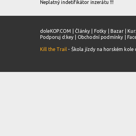
Neplatný indetifikátor inzerátu !!!
doleKOP.COM
|
Články
|
Fotky
|
Bazar
|
Kur
Podporuj d:key
|
Obchodní podmínky
|
Fac
Kill the Trail
- Škola jízdy na horském kole