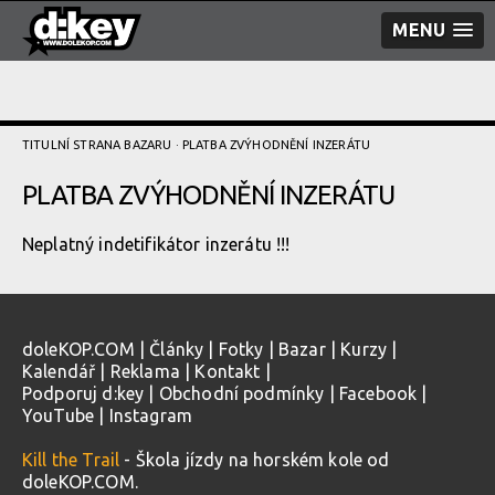
MENU
TITULNÍ STRANA BAZARU
· PLATBA ZVÝHODNĚNÍ­ INZERÁTU
PLATBA ZVÝHODNĚNÍ­ INZERÁTU
Neplatný indetifikátor inzerátu !!!
doleKOP.COM
|
Články
|
Fotky
|
Bazar
|
Kurzy
|
Kalendář
|
Reklama
|
Kontakt
|
Podporuj d:key
|
Obchodní podmínky
|
Facebook
|
YouTube
|
Instagram
Kill the Trail
- Škola jízdy na horském kole od
doleKOP.COM.