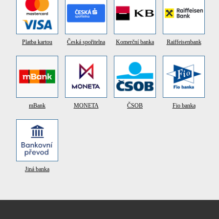
Platba kartou
Česká spořitelna
Komerční banka
Raiffeisenbank
mBank
MONETA
ČSOB
Fio banka
Jiná banka