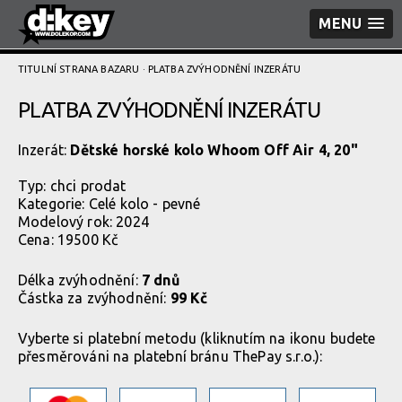
MENU
TITULNÍ STRANA BAZARU
· PLATBA ZVÝHODNĚNÍ­ INZERÁTU
PLATBA ZVÝHODNĚNÍ­ INZERÁTU
Inzerát:
Dětské horské kolo Whoom Off Air 4, 20"
Typ:
chci prodat
Kategorie:
Celé kolo - pevné
Modelový rok: 2024
Cena: 19500 Kč
Délka zvýhodnění:
7 dnů
Částka za zvýhodnění:
99 Kč
Vyberte si platební metodu (kliknutím na ikonu budete
přesměrováni na platební bránu ThePay s.r.o.):