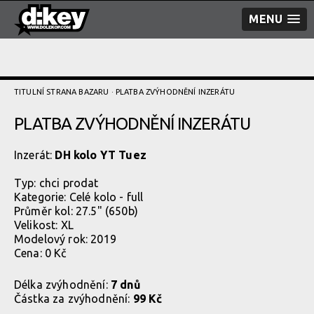
MENU
TITULNÍ STRANA BAZARU
· PLATBA ZVÝHODNĚNÍ­ INZERÁTU
PLATBA ZVÝHODNĚNÍ­ INZERÁTU
Inzerát:
DH kolo YT Tuez
Typ:
chci prodat
Kategorie:
Celé kolo - full
Průměr kol: 27.5" (650b)
Velikost: XL
Modelový rok: 2019
Cena: 0 Kč
Délka zvýhodnění:
7 dnů
Částka za zvýhodnění:
99 Kč