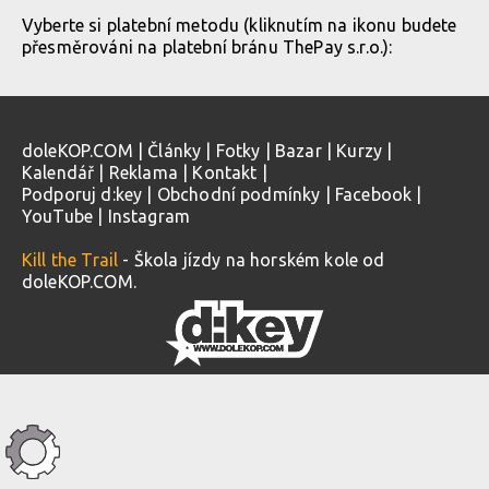
Vyberte si platební metodu (kliknutím na ikonu budete
přesměrováni na platební bránu ThePay s.r.o.):
doleKOP.COM
|
Články
|
Fotky
|
Bazar
|
Kurzy
|
Kalendář
|
Reklama
|
Kontakt
|
Podporuj d:key
|
Obchodní podmínky
|
Facebook
|
YouTube
|
Instagram
Kill the Trail
- Škola jízdy na horském kole od
doleKOP.COM.