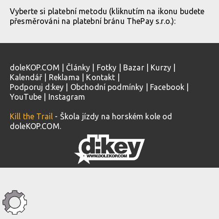
Vyberte si platební metodu (kliknutím na ikonu budete
přesměrováni na platební bránu ThePay s.r.o.):
doleKOP.COM
|
Články
|
Fotky
|
Bazar
|
Kurzy
|
Kalendář
|
Reklama
|
Kontakt
|
Podporuj d:key
|
Obchodní podmínky
|
Facebook
|
YouTube
|
Instagram
Kill the Trail
- Škola jízdy na horském kole od
doleKOP.COM.