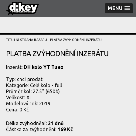
MENU
TITULNÍ STRANA BAZARU
· PLATBA ZVÝHODNĚNÍ­ INZERÁTU
PLATBA ZVÝHODNĚNÍ­ INZERÁTU
Inzerát:
DH kolo YT Tuez
Typ:
chci prodat
Kategorie:
Celé kolo - full
Průměr kol: 27.5" (650b)
Velikost: XL
Modelový rok: 2019
Cena: 0 Kč
Délka zvýhodnění:
21 dnů
Částka za zvýhodnění:
169 Kč