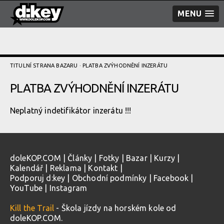
MENU
TITULNÍ STRANA BAZARU
· PLATBA ZVÝHODNĚNÍ­ INZERÁTU
PLATBA ZVÝHODNĚNÍ­ INZERÁTU
Neplatný indetifikátor inzerátu !!!
doleKOP.COM
|
Články
|
Fotky
|
Bazar
|
Kurzy
|
Kalendář
|
Reklama
|
Kontakt
|
Podporuj d:key
|
Obchodní podmínky
|
Facebook
|
YouTube
|
Instagram
Kill the Trail
- Škola jízdy na horském kole od
doleKOP.COM.