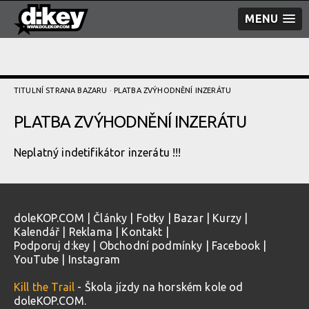
MENU
TITULNÍ STRANA BAZARU
· PLATBA ZVÝHODNĚNÍ­ INZERÁTU
PLATBA ZVÝHODNĚNÍ­ INZERÁTU
Neplatný indetifikátor inzerátu !!!
doleKOP.COM
|
Články
|
Fotky
|
Bazar
|
Kurzy
|
Kalendář
|
Reklama
|
Kontakt
|
Podporuj d:key
|
Obchodní podmínky
|
Facebook
|
YouTube
|
Instagram
Kill the Trail
- Škola jízdy na horském kole od
doleKOP.COM.