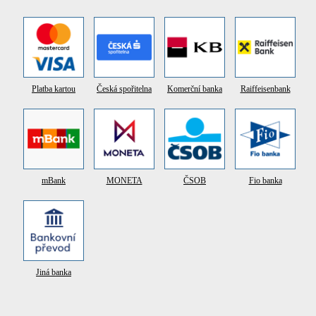
Platba kartou
Česká spořitelna
Komerční banka
Raiffeisenbank
mBank
MONETA
ČSOB
Fio banka
Jiná banka