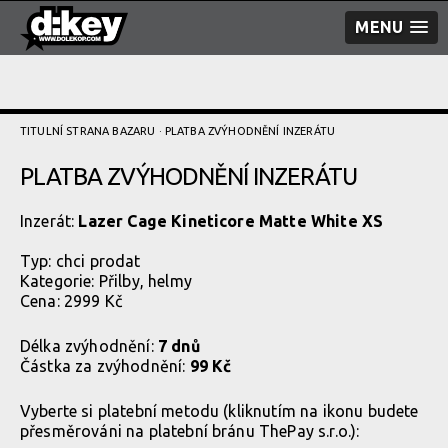
MENU
TITULNÍ STRANA BAZARU
· PLATBA ZVÝHODNĚNÍ­ INZERÁTU
PLATBA ZVÝHODNĚNÍ­ INZERÁTU
Inzerát:
Lazer Cage Kineticore Matte White XS
Typ:
chci prodat
Kategorie:
Přilby, helmy
Cena: 2999 Kč
Délka zvýhodnění:
7 dnů
Částka za zvýhodnění:
99 Kč
Vyberte si platební metodu (kliknutím na ikonu budete
přesměrováni na platební bránu ThePay s.r.o.):