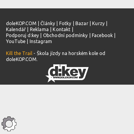
doleKOP.COM
|
Články
|
Fotky
|
Bazar
|
Kurzy
|
Kalendář
|
Reklama
|
Kontakt
|
Podporuj d:key
|
Obchodní podmínky
|
Facebook
|
YouTube
|
Instagram
Kill the Trail
- Škola jízdy na horském kole od
doleKOP.COM.