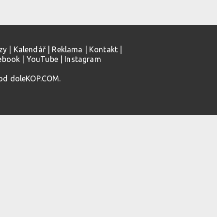
zy
|
Kalendář
|
Reklama
|
Kontakt
|
ebook
|
YouTube
|
Instagram
 od doleKOP.COM.