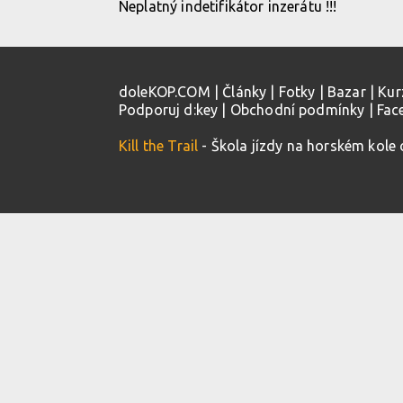
Neplatný indetifikátor inzerátu !!!
doleKOP.COM
|
Články
|
Fotky
|
Bazar
|
Kur
Podporuj d:key
|
Obchodní podmínky
|
Fac
Kill the Trail
- Škola jízdy na horském kole