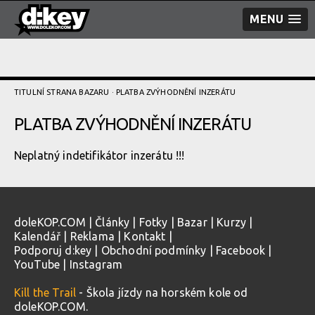
MENU
TITULNÍ STRANA BAZARU
· PLATBA ZVÝHODNĚNÍ­ INZERÁTU
PLATBA ZVÝHODNĚNÍ­ INZERÁTU
Neplatný indetifikátor inzerátu !!!
doleKOP.COM
|
Články
|
Fotky
|
Bazar
|
Kurzy
|
Kalendář
|
Reklama
|
Kontakt
|
Podporuj d:key
|
Obchodní podmínky
|
Facebook
|
YouTube
|
Instagram
Kill the Trail
- Škola jízdy na horském kole od
doleKOP.COM.