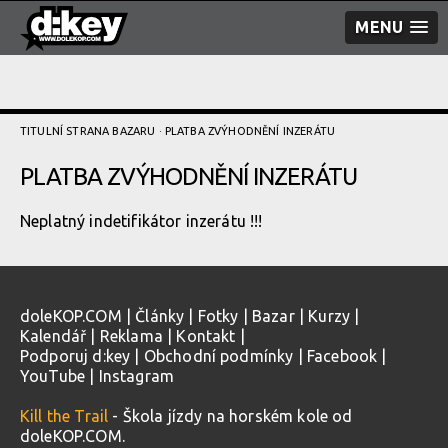
MENU
TITULNÍ STRANA BAZARU
· PLATBA ZVÝHODNĚNÍ­ INZERÁTU
PLATBA ZVÝHODNĚNÍ­ INZERÁTU
Neplatný indetifikátor inzerátu !!!
doleKOP.COM
|
Články
|
Fotky
|
Bazar
|
Kurzy
|
Kalendář
|
Reklama
|
Kontakt
|
Podporuj d:key
|
Obchodní podmínky
|
Facebook
|
YouTube
|
Instagram
Kill the Trail
- Škola jízdy na horském kole od
doleKOP.COM.