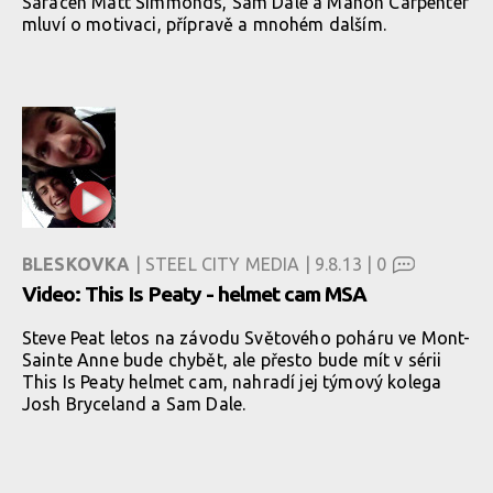
Saracen Matt Simmonds, Sam Dale a Manon Carpenter
mluví o motivaci, přípravě a mnohém dalším.
BLESKOVKA
| STEEL CITY MEDIA | 9.8.13 |
0
Video: This Is Peaty - helmet cam MSA
Steve Peat letos na závodu Světového poháru ve Mont-
Sainte Anne bude chybět, ale přesto bude mít v sérii
This Is Peaty helmet cam, nahradí jej týmový kolega
Josh Bryceland a Sam Dale.