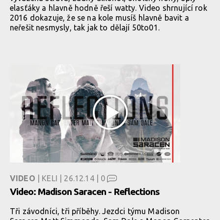
elasťáky a hlavně hodně řeší watty. Video shrnující rok
2016 dokazuje, že se na kole musíš hlavně bavit a
neřešit nesmysly, tak jak to dělají 50to01.
VIDEO
| KELI | 26.12.14 |
0
Video: Madison Saracen - Reflections
Tři závodníci, tři příběhy. Jezdci týmu Madison