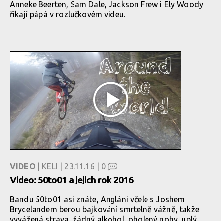
Anneke Beerten, Sam Dale, Jackson Frew i Ely Woody
říkají pápá v rozlučkovém videu.
VIDEO
| KELI | 23.11.16 |
0
Video: 50to01 a jejich rok 2016
Bandu 50to01 asi znáte, Angláni včele s Joshem
Brycelandem berou bajkování smrtelně vážně, takže
vyvážená strava, žádný alkohol, oholený nohy, uplý