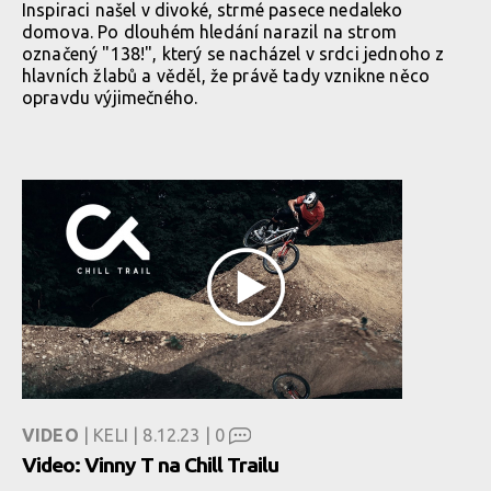
Inspiraci našel v divoké, strmé pasece nedaleko
domova. Po dlouhém hledání narazil na strom
označený "138!", který se nacházel v srdci jednoho z
hlavních žlabů a věděl, že právě tady vznikne něco
opravdu výjimečného.
VIDEO
| KELI | 8.12.23 |
0
Video: Vinny T na Chill Trailu