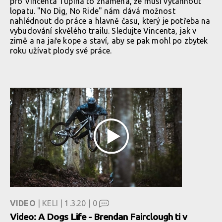
pro Vincenta Tupina to znamená, že musí vytáhnout
lopatu. "No Dig, No Ride" nám dává možnost
nahlédnout do práce a hlavně času, který je potřeba na
vybudování skvělého trailu. Sledujte Vincenta, jak v
zimě a na jaře kope a staví, aby se pak mohl po zbytek
roku užívat plody své práce.
VIDEO
| KELI | 1.3.20 |
0
Video: A Dogs Life - Brendan Fairclough ti v