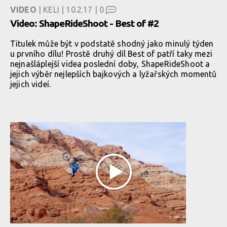
VIDEO
| KELI | 10.2.17 |
0
Video: ShapeRideShoot - Best of #2
Titulek může být v podstatě shodný jako minulý týden
u prvního dílu! Prostě druhý díl Best of patří taky mezi
nejnašláplejší videa poslední doby, ShapeRideShoot a
jejich výběr nejlepších bajkových a lyžařských momentů
jejich videí.