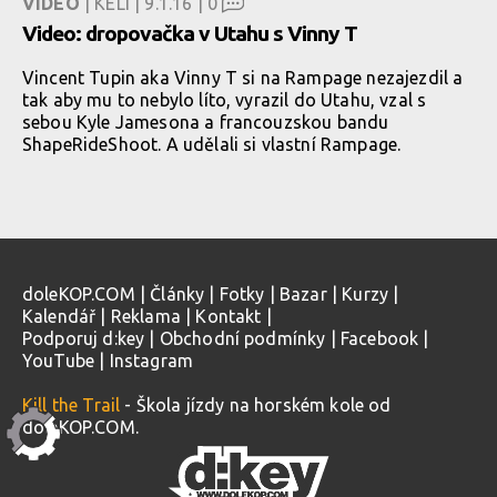
VIDEO
| KELI | 9.1.16 |
0
Video: dropovačka v Utahu s Vinny T
Vincent Tupin aka Vinny T si na Rampage nezajezdil a
tak aby mu to nebylo líto, vyrazil do Utahu, vzal s
sebou Kyle Jamesona a francouzskou bandu
ShapeRideShoot. A udělali si vlastní Rampage.
doleKOP.COM
|
Články
|
Fotky
|
Bazar
|
Kurzy
|
Kalendář
|
Reklama
|
Kontakt
|
Podporuj d:key
|
Obchodní podmínky
|
Facebook
|
YouTube
|
Instagram
Kill the Trail
- Škola jízdy na horském kole od
doleKOP.COM.