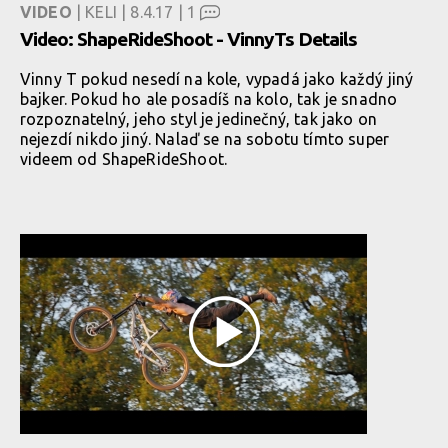
VIDEO
| KELI | 8.4.17 |
1
Video: ShapeRideShoot - VinnyTs Details
Vinny T pokud nesedí na kole, vypadá jako každý jiný
bajker. Pokud ho ale posadíš na kolo, tak je snadno
rozpoznatelný, jeho styl je jedinečný, tak jako on
nejezdí nikdo jiný. Nalaď se na sobotu tímto super
videem od ShapeRideShoot.