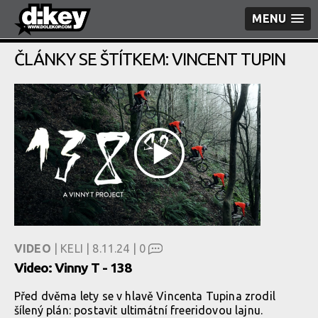
MENU
ČLÁNKY SE ŠTÍTKEM: VINCENT TUPIN
VIDEO
| KELI | 8.11.24 |
0
Video: Vinny T - 138
Před dvěma lety se v hlavě Vincenta Tupina zrodil
šílený plán: postavit ultimátní freeridovou lajnu.