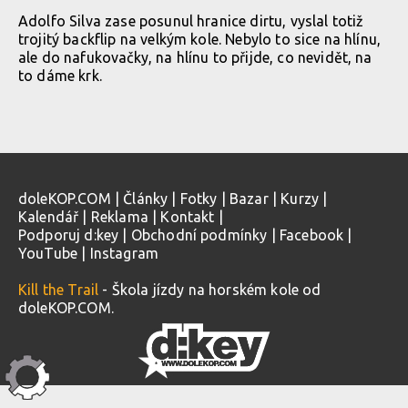
Adolfo Silva zase posunul hranice dirtu, vyslal totiž
trojitý backflip na velkým kole. Nebylo to sice na hlínu,
ale do nafukovačky, na hlínu to přijde, co nevidět, na
to dáme krk.
doleKOP.COM
|
Články
|
Fotky
|
Bazar
|
Kurzy
|
Kalendář
|
Reklama
|
Kontakt
|
Podporuj d:key
|
Obchodní podmínky
|
Facebook
|
YouTube
|
Instagram
Kill the Trail
- Škola jízdy na horském kole od
doleKOP.COM.