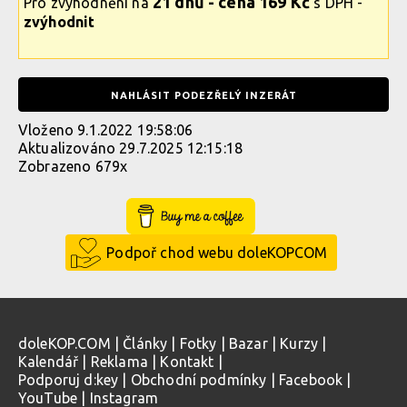
21 dnů - cena 169 Kč
Pro zvýhodnění na
s DPH -
zvýhodnit
NAHLÁSIT PODEZŘELÝ INZERÁT
Vloženo 9.1.2022 19:58:06
Aktualizováno 29.7.2025 12:15:18
Zobrazeno 679x
Buy Me a Coffee
Podpoř chod webu doleKOPCOM
doleKOP.COM
|
Články
|
Fotky
|
Bazar
|
Kurzy
|
Kalendář
|
Reklama
|
Kontakt
|
Podporuj d:key
|
Obchodní podmínky
|
Facebook
|
YouTube
|
Instagram