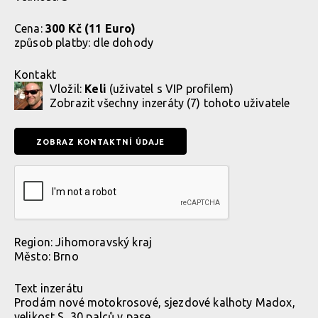
Cena:
300 Kč (11 Euro)
způsob platby:
dle dohody
Kontakt
Vložil:
Keli
(uživatel s VIP profilem)
Zobrazit
všechny inzeráty (7) tohoto uživatele
Region:
Jihomoravský kraj
Město:
Brno
Text inzerátu
Prodám nové motokrosové, sjezdové kalhoty Madox,
velikost S, 30 palců v pase