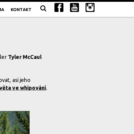
MA
KONTAKT
yler
Tyler McCaul
vat, asi jeho
světa ve whipování
.