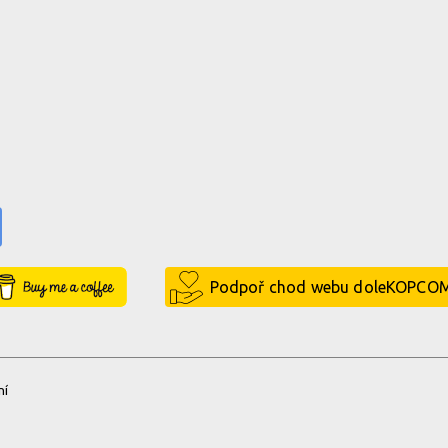
e
Buy Me a Coffee
Podpoř chod webu doleKOPCO
ní