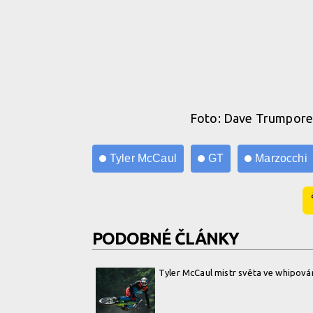
Foto: Dave Trumpor
Tyler McCaul
GT
Marzocchi
PODOBNÉ ČLÁNKY
Tyler McCaul mistr světa ve whipová