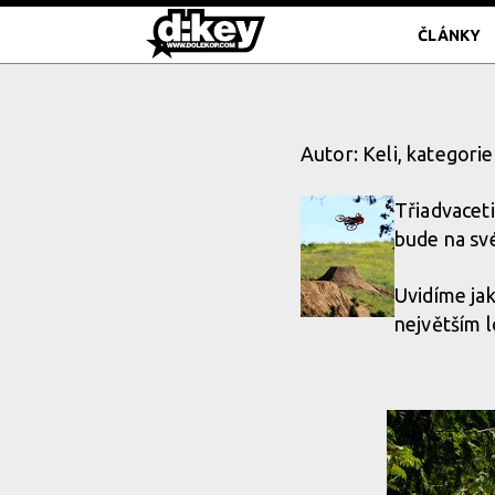
ČLÁNKY
Autor: Keli, kategorie
Třiadvacet
bude na své
Uvidíme jak
největším l