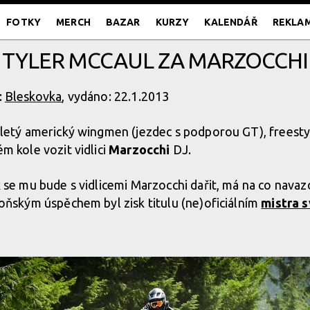
FOTKY
MERCH
BAZAR
KURZY
KALENDÁŘ
REKLA
TYLER MCCAUL ZA MARZOCCHI
:
Bleskovka
, vydáno: 22.1.2013
iletý americký wingmen (jezdec s podporou GT), freest
m kole vozit vidlici
Marzocchi
DJ.
 se mu bude s vidlicemi Marzocchi dařit, má na co navazo
oňským úspěchem byl zisk titulu (ne)oficiálním
mistra 