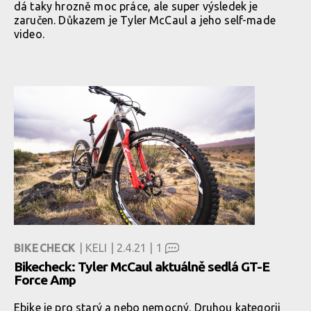
dá taky hrozně moc práce, ale super výsledek je
zaručen. Důkazem je Tyler McCaul a jeho self-made
video.
BIKECHECK
| KELI | 2.4.21 |
1
Bikecheck: Tyler McCaul aktuálně sedlá GT-E
Force Amp
Ebike je pro starý a nebo nemocný. Druhou kategorii