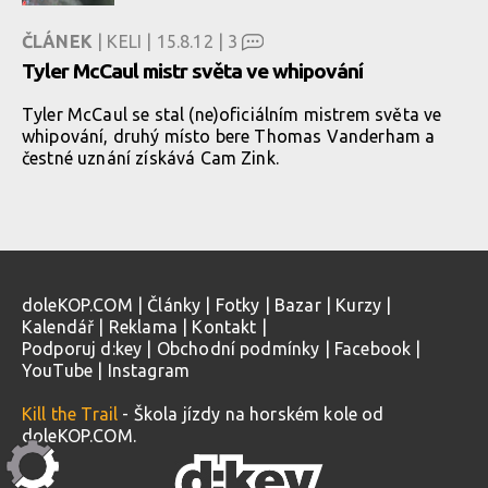
ČLÁNEK
| KELI | 15.8.12 |
3
Tyler McCaul mistr světa ve whipování
Tyler McCaul se stal (ne)oficiálním mistrem světa ve
whipování, druhý místo bere Thomas Vanderham a
čestné uznání získává Cam Zink.
doleKOP.COM
|
Články
|
Fotky
|
Bazar
|
Kurzy
|
Kalendář
|
Reklama
|
Kontakt
|
Podporuj d:key
|
Obchodní podmínky
|
Facebook
|
YouTube
|
Instagram
Kill the Trail
- Škola jízdy na horském kole od
doleKOP.COM.