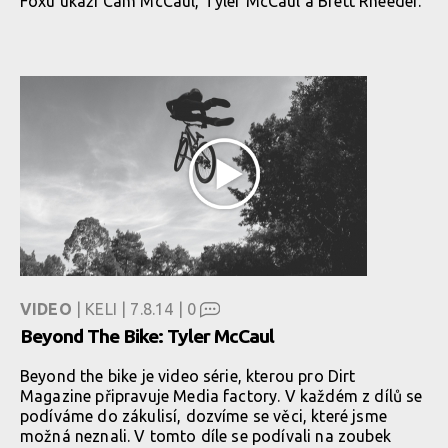
Foxu ukáží Cam McCaul, Tyler McCaul a Brett Rheeder.
VIDEO
| KELI | 7.8.14 |
0
Beyond The Bike: Tyler McCaul
Beyond the bike je video série, kterou pro Dirt
Magazine připravuje Media factory. V každém z dílů se
podíváme do zákulisí, dozvíme se věci, které jsme
možná neznali. V tomto díle se podívali na zoubek