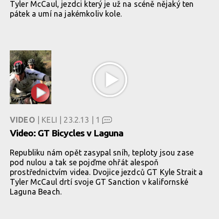
Tyler McCaul, jezdci který je už na scéně nějaký ten
pátek a umí na jakémkoliv kole.
VIDEO
| KELI | 23.2.13 |
1
Video: GT Bicycles v Laguna
Republiku nám opět zasypal sníh, teploty jsou zase
pod nulou a tak se pojďme ohřát alespoň
prostřednictvím videa. Dvojice jezdců GT Kyle Strait a
Tyler McCaul drtí svoje GT Sanction v kalifornské
Laguna Beach.