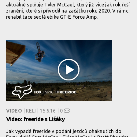
aktuálně splňuje Tyler McCaul, který již více jak rok řeší
zranění, které si přivodil na začátku roku 2020. V rámci
rehabilitace sedlá ebike GT-E Force Amp.
VIDEO
| KELI | 15.6.16 |
0
Video: freeride s Lišáky
Jak vypadá freeride v podání jezdců oháknutích do